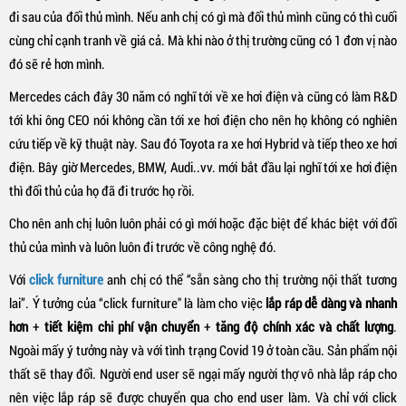
đi sau của đối thủ mình. Nếu anh chị có gì mà đối thủ mình cũng có thì cuối
cùng chỉ cạnh tranh về giá cả. Mà khi nào ở thị trường cũng có 1 đơn vị nào
đó sẽ rẻ hơn mình.
Mercedes cách đây 30 năm có nghĩ tới về xe hơi điện và cũng có làm R&D
tới khi ông CEO nói không cần tới xe hơi điện cho nên họ không có nghiên
cứu tiếp về kỹ thuật này. Sau đó Toyota ra xe
hơi
Hybrid và tiếp theo xe hơi
điện. Bây giờ Mercedes, BMW, Audi..vv. mới bắt đầu lại nghĩ tới xe hơi điện
thì đối thủ của họ đã đi trước họ rồi.
Cho nên anh chị luôn luôn phải có gì mới hoặc đặc biệt để khác biệt với đối
thủ của mình và luôn luôn đi trước về công nghệ đó.
Với
click furniture
anh chị có thể “sẵn sàng cho thị trường nội thất tương
lai”. Ý tưởng của “click furniture" là làm cho việc
lắp ráp dễ dàng và nhanh
hơn
+
tiết kiệm chi phí vận chuyển
+
tăng độ chính xác và chất lượng
.
Ngoài mấy ý tưởng này và với tình trạng Covid 19 ở toàn cầu. Sản phẩm nội
thất sẽ thay đổi. Người end user sẽ ngại mấy người thợ vô nhà lắp ráp cho
nên việc lắp ráp sẽ được chuyển qua cho end user làm. Và chỉ với click