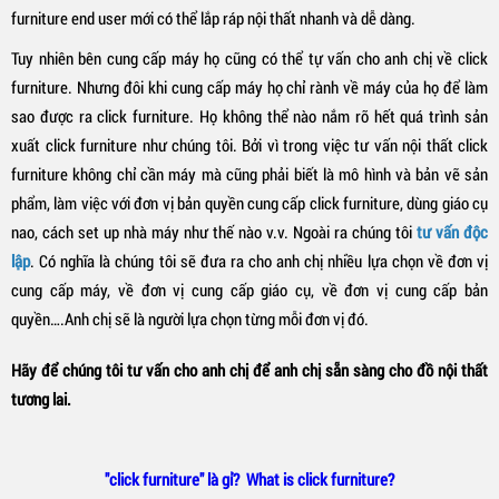
furniture end user mới có thể lắp ráp nội thất nhanh và dễ dàng.
Tuy nhiên bên cung cấp máy họ cũng có thể tự vấn cho anh chị về click
furniture. Nhưng đôi khi cung cấp máy họ chỉ rành về máy của họ để làm
sao được ra click furniture. Họ không thể nào nắm rõ hết quá trình sản
xuất click furniture như chúng tôi. Bởi vì trong việc tư vấn nội thất click
furniture không chỉ cần máy mà cũng phải biết là mô hình và bản vẽ sản
phẩm, làm việc với đơn vị bản quyền cung cấp click furniture, dùng giáo cụ
nao, cách set up nhà máy như thế nào v.v. Ngoài ra chúng tôi
tư vấn độc
lập
. Có nghĩa là chúng tôi sẽ đưa ra cho anh chị nhiều lựa chọn về đơn vị
cung cấp máy, về đơn vị cung cấp
giáo cụ
, về đơn vị cung cấp bản
quyền….Anh chị sẽ là người lựa chọn từng mỗi đơn vị đó.
Hãy để chúng tôi tư vấn cho anh chị để anh chị sẵn sàng cho đồ nội thất
tương lai.
"click furniture" là gỉ?
What is click furniture?